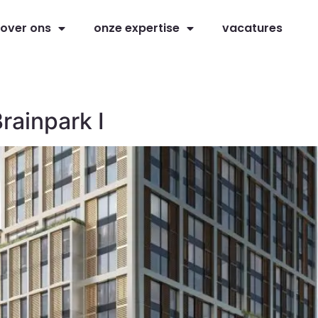
over ons
onze expertise
vacatures
rainpark I