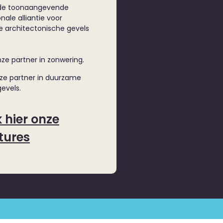
 de toonaangevende
nale alliantie voor
 architectonische gevels
nze partner in zonwering.
nze partner in duurzame
evels.
k hier onze
tures