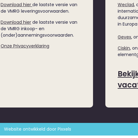
Download hier
de laatste versie van
Weclad
,
de VMRG leveringsvoorwaarden.
internatio
duurzame
Download hier
de laatste versie van
in Europa
de VMRG inkoop- en
(onder)aannemingsvoorwaarden.
Gevex
, o
Onze Privacyverklaring
Ciskin
, o
elementg
Bekij
vaca
Website ontwikkeld door Pixxels