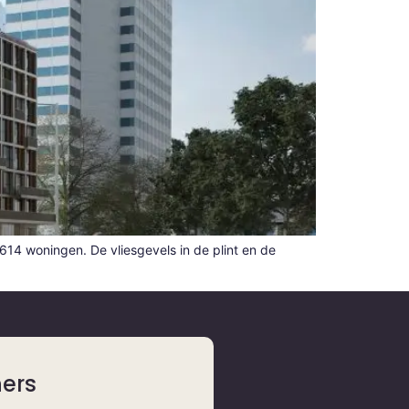
14 woningen. De vliesgevels in de plint en de
ners