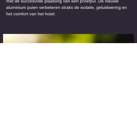
met de succesvolle plaatsing van een proefpui. De nieuwe
aluminium puien verbeteren straks de isolatie, geluidwering en
het comfort van het hotel.
De Groot & Visser behoudt FSC®-
en PEFC-certificeringen na
succesvolle SKH-audit