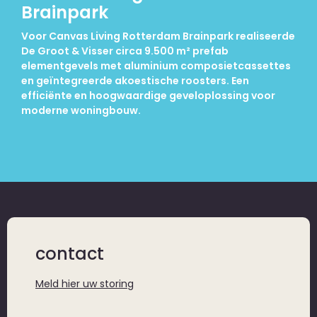
Brainpark
Voor Canvas Living Rotterdam Brainpark realiseerde
De Groot & Visser circa 9.500 m² prefab
elementgevels met aluminium composietcassettes
en geïntegreerde akoestische roosters. Een
efficiënte en hoogwaardige geveloplossing voor
moderne woningbouw.
contact
Meld hier uw storing