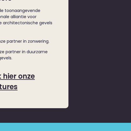
 de toonaangevende
nale alliantie voor
 architectonische gevels
nze partner in zonwering.
nze partner in duurzame
evels.
k hier onze
tures