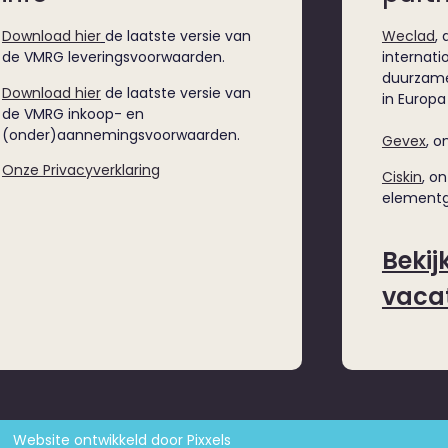
Download hier
de laatste versie van
Weclad
,
de VMRG leveringsvoorwaarden.
internatio
duurzame
Download hier
de laatste versie van
in Europa
de VMRG inkoop- en
(onder)aannemingsvoorwaarden.
Gevex
, o
Onze Privacyverklaring
Ciskin
, o
elementg
Bekij
vaca
Website ontwikkeld door Pixxels