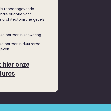
 de toonaangevende
nale alliantie voor
 architectonische gevels
nze partner in zonwering.
nze partner in duurzame
evels.
k hier onze
tures