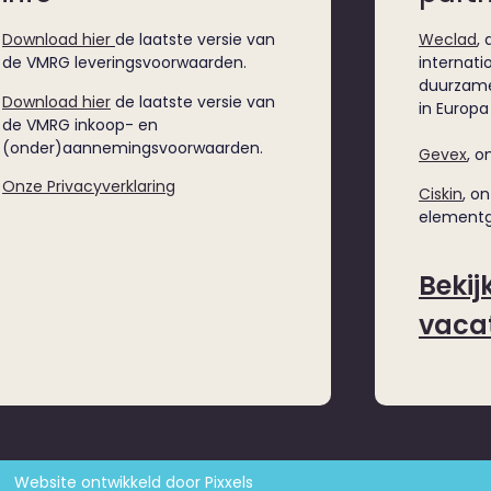
Download hier
de laatste versie van
Weclad
,
de VMRG leveringsvoorwaarden.
internatio
duurzame
Download hier
de laatste versie van
in Europa
de VMRG inkoop- en
(onder)aannemingsvoorwaarden.
Gevex
, o
Onze Privacyverklaring
Ciskin
, o
elementg
Bekij
vaca
Website ontwikkeld door Pixxels