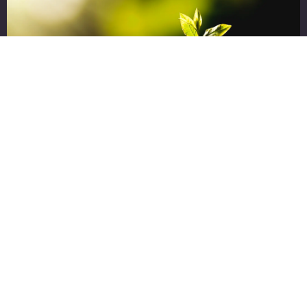
De Groot & Visser behoudt FSC®-
en PEFC-certificeringen na
succesvolle SKH-audit
9 juli 2026
De Groot & Visser heeft de jaarlijkse SKH-audit succesvol
afgerond en behoudt daarmee de FSC®- en PEFC-
certificeringen. Een bevestiging dat duurzaamheid en
verantwoord materiaalgebruik stevig zijn verankerd in onze
organisatie.